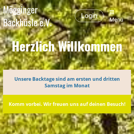
Mögginger
Login
Backhüsle e.V.
Menü
Herzlich Willkommen
Unsere Backtage sind am ersten und dritten
Samstag im Monat
Komm vorbei. Wir freuen uns auf deinen Besuch!